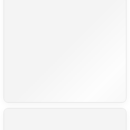
Colombo L – elektrisch verstellbar
CHF
2'765.00
Lieferzeit 7-8 Wochen
Schlaffunktion
Bettkasten
Relaxfunktion
Ecksofa rechts (seitenverkehrt erhältlich)
Nosagfederung
Kaltschaum HR
elektrische Vorziehsitz
Sitztiefenverstellung
Farbauswahl nach Wunsch
Wir haben 62 verschiedene Stoffsorten für Sie verfügbar
Wir melden uns direkt nach Bestellungseingang bei Ihnen,
um die Stoffauswahl zu besprechen
Lieferzeit 7-8 Wochen