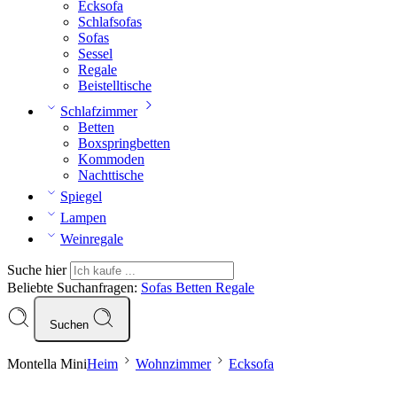
Ecksofa
Schlafsofas
Sofas
Sessel
Regale
Beistelltische
Schlafzimmer
Betten
Boxspringbetten
Kommoden
Nachttische
Spiegel
Lampen
Weinregale
Suche hier
Beliebte Suchanfragen:
Sofas
Betten
Regale
Suchen
Montella Mini
Heim
Wohnzimmer
Ecksofa