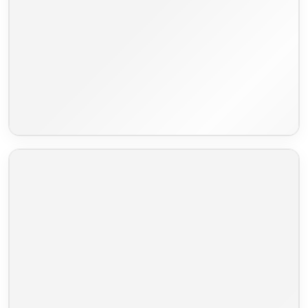
Nosagfederung
Kaltschaum HR
elektrische Vorziehsitz
Sitztiefenverstellung
Farbauswahl nach Wunsch
Wir haben 62 verschiedene Stoffsorten für Sie verfügbar
Wir melden uns direkt nach Bestellungseingang bei Ihnen,
um die Stoffauswahl zu besprechen
Lieferzeit 7-8 Wochen