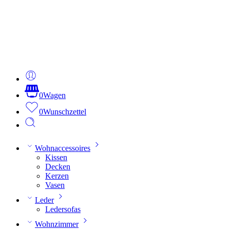
0
Wagen
0
Wunschzettel
Wohnaccessoires
Kissen
Decken
Kerzen
Vasen
Leder
Ledersofas
Wohnzimmer