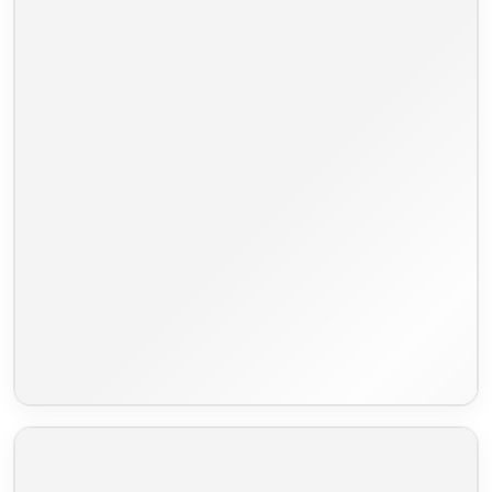
Ecksofa aus Stoff (Emporio L)
CHF
2'425.00
Lieferzeit 7-8 Wochen
Schlaffunktion
Bettkasten
Ecksofa rechts (seitenverkehrt erhältlich)
Nosagfederung
Schlaffunktion Typ Delfin
Farbauswahl nach Wunsch
Wir haben 62 verschiedene Stoffsorten für Sie verfügbar
Wir melden uns direkt nach Bestellungseingang bei Ihnen,
um die Stoffauswahl zu besprechen
Lieferzeit 7-8 Wochen