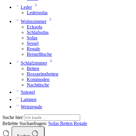
Leder
Ledersofas
Wohnzimmer
Ecksofa
Schlafsofas
Sofas
Sessel
Regale
Beistelltische
Schlafzimmer
Betten
Boxspringbetten
Kommoden
Nachttische
Spiegel
Lampen
Weinregale
Suche hier
Beliebte Suchanfragen:
Sofas
Betten
Regale