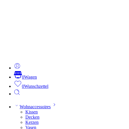
0
Wagen
0
Wunschzettel
Wohnaccessoires
Kissen
Decken
Kerzen
Vasen