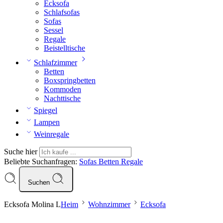
Ecksofa
Schlafsofas
Sofas
Sessel
Regale
Beistelltische
Schlafzimmer
Betten
Boxspringbetten
Kommoden
Nachttische
Spiegel
Lampen
Weinregale
Suche hier
Beliebte Suchanfragen:
Sofas
Betten
Regale
Suchen
Ecksofa Molina L
Heim
Wohnzimmer
Ecksofa