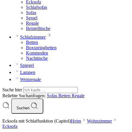
Ecksofa
Schlafsofas
Sofas
Sessel
Regale
Beistelltische
Schlafzimmer
Betten
Boxspringbetten
Kommoden
Nachttische
Spiegel
Lampen
Weinregale
Suche hier
Beliebte Suchanfragen:
Sofas
Betten
Regale
Suchen
Ecksofa mit Schlaffunktion (Capitol)
Heim
Wohnzimmer
Ecksofa