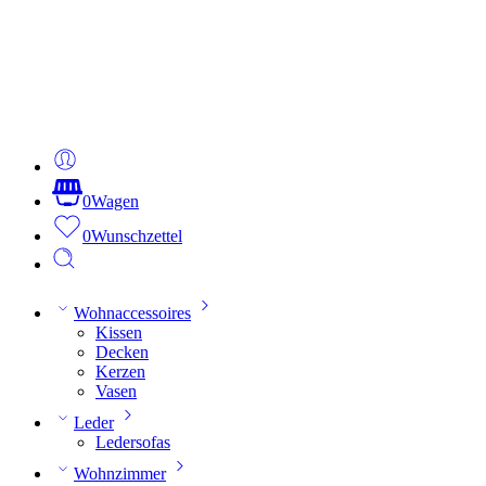
0
Wagen
0
Wunschzettel
Wohnaccessoires
Kissen
Decken
Kerzen
Vasen
Leder
Ledersofas
Wohnzimmer