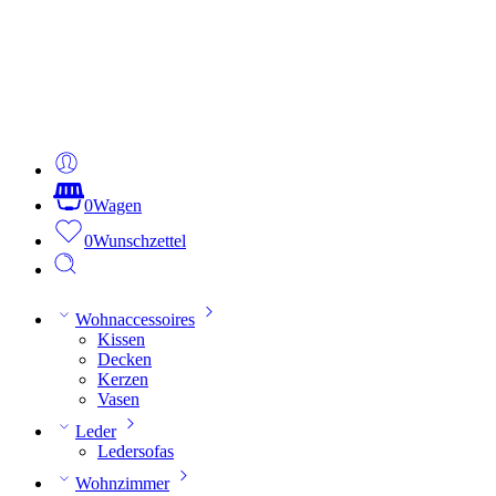
0
Wagen
0
Wunschzettel
Wohnaccessoires
Kissen
Decken
Kerzen
Vasen
Leder
Ledersofas
Wohnzimmer