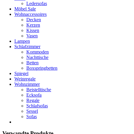
Ledersofas
Möbel Sale
Wohnaccessoires
Decken
Kerzen
Kissen
Vasen
Lampen
Schlafzimmer
Kommoden
Nachttische
Betten
Boxspringbetten
Spiegel
Weinregale
Wohnzimmer
Beistelltische
Ecksofa
Regale
Schlafsofas
Sessel
Sofas
Verwandte Produkte