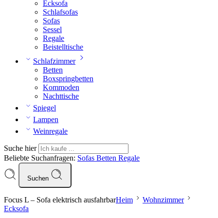
Ecksofa
Schlafsofas
Sofas
Sessel
Regale
Beistelltische
Schlafzimmer
Betten
Boxspringbetten
Kommoden
Nachttische
Spiegel
Lampen
Weinregale
Suche hier
Beliebte Suchanfragen:
Sofas
Betten
Regale
Suchen
Focus L – Sofa elektrisch ausfahrbar
Heim
Wohnzimmer
Ecksofa