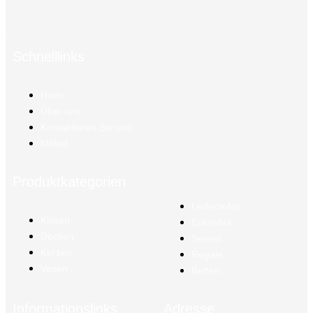
Schnelllinks
Heim
Über uns
Kontaktieren Sie uns
Möbel
Produktkategorien
Ledersofas
Kissen
Ecksofas
Decken
Sessel
Kerzen
Regale
Vasen
Betten
Informationslinks
Adresse