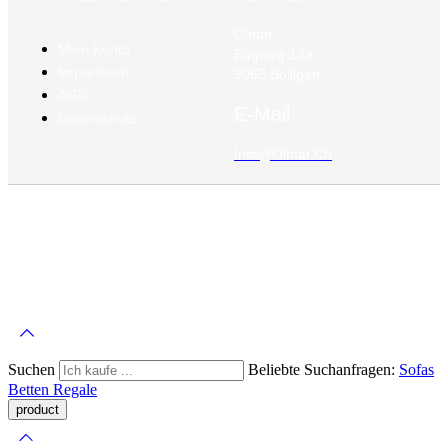
Olmar
Mein Konto
Eggweg 13a
Impressum
3065 Bolligen
AGB
E-Mail
Datenschutz
Info@olmar.ch
©
Olmar
2026 – Alle Rechte Vorbehalten
Suchen
Beliebte Suchanfragen:
Sofas
Betten
Regale