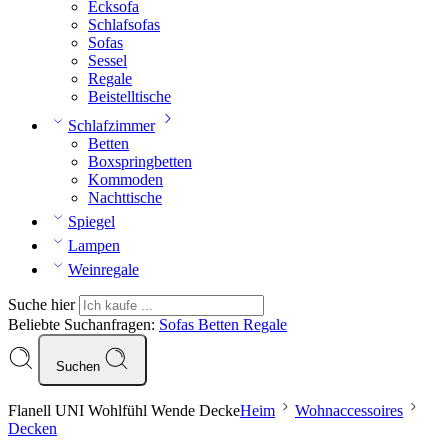
Ecksofa
Schlafsofas
Sofas
Sessel
Regale
Beistelltische
Schlafzimmer
Betten
Boxspringbetten
Kommoden
Nachttische
Spiegel
Lampen
Weinregale
Suche hier
Beliebte Suchanfragen:
Sofas
Betten
Regale
Suchen
Flanell UNI Wohlfühl Wende Decke
Heim
Wohnaccessoires
Decken