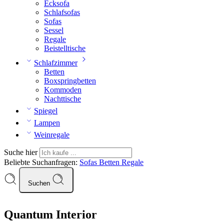
Ecksofa
Schlafsofas
Sofas
Sessel
Regale
Beistelltische
Schlafzimmer
Betten
Boxspringbetten
Kommoden
Nachttische
Spiegel
Lampen
Weinregale
Suche hier
Beliebte Suchanfragen:
Sofas
Betten
Regale
Suchen
Quantum Interior