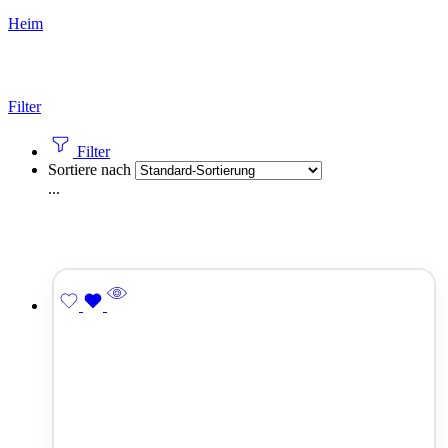
Heim
Filter
Filter
Sortiere nach
...
Produkt Breite (cm)
Produkt Funktionen
Bettkasten
elektrisch
Relaxfunktion