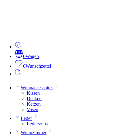
0
Wagen
0
Wunschzettel
Wohnaccessoires
Kissen
Decken
Kerzen
Vasen
Leder
Ledersofas
Wohnzimmer