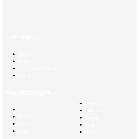
Schnelllinks
Heim
Über uns
Kontaktieren Sie uns
Möbel
Produktkategorien
Ledersofas
Kissen
Ecksofas
Decken
Sessel
Kerzen
Regale
Vasen
Betten