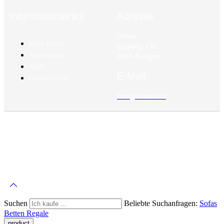
Informationslinks
Adresse
Olmar
Mein Konto
Eggweg 13a
Impressum
3065 Bolligen
AGB
E-Mail
Datenschutz
Info@olmar.ch
©
Olmar
2026 – Alle Rechte Vorbehalten
Suchen
Beliebte Suchanfragen:
Sofas
Betten
Regale