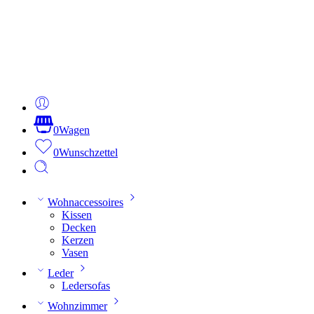
0
Wagen
0
Wunschzettel
Wohnaccessoires
Kissen
Decken
Kerzen
Vasen
Leder
Ledersofas
Wohnzimmer