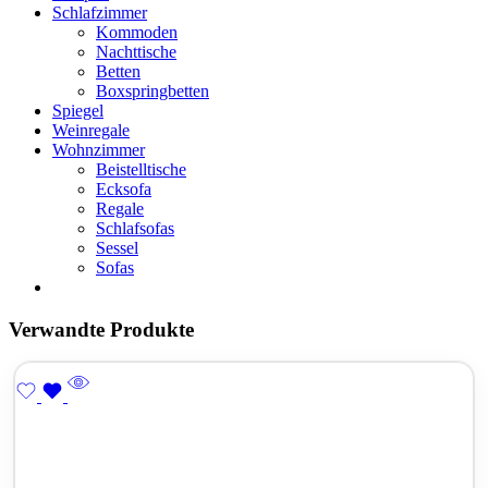
Schlafzimmer
Kommoden
Nachttische
Betten
Boxspringbetten
Spiegel
Weinregale
Wohnzimmer
Beistelltische
Ecksofa
Regale
Schlafsofas
Sessel
Sofas
Verwandte Produkte