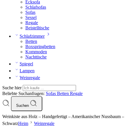
Ecksofa
Schlafsofas
Sofas
Sessel
Regale
Beistelltische
Schlafzimmer
Betten
Boxspringbetten
Kommoden
Nachttische
Spiegel
Lampen
Weinregale
Suche hier
Beliebte Suchanfragen:
Sofas
Betten
Regale
Suchen
Weinkiste aus Holz – Handgefertigt – Amerikanischer Nussbaum –
Schwarz
Heim
Weinregale