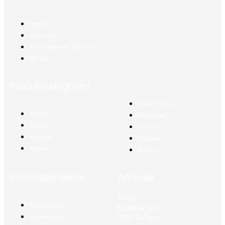
Heim
Über uns
Kontaktieren Sie uns
Möbel
Produktkategorien
Ledersofas
Kissen
Ecksofas
Decken
Sessel
Kerzen
Regale
Vasen
Betten
Informationslinks
Adresse
Olmar
Mein Konto
Eggweg 13a
Impressum
3065 Bolligen