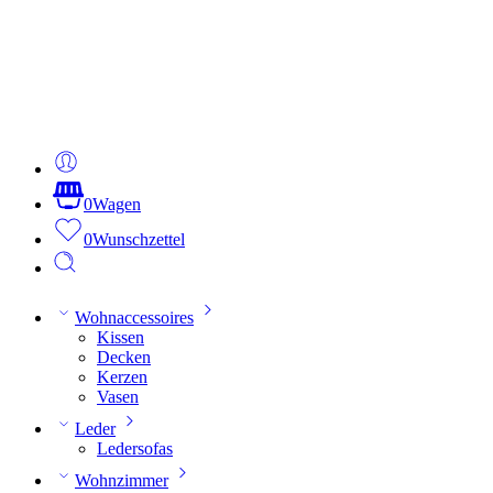
0
Wagen
0
Wunschzettel
Wohnaccessoires
Kissen
Decken
Kerzen
Vasen
Leder
Ledersofas
Wohnzimmer