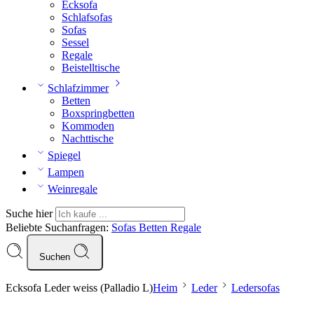
Ecksofa
Schlafsofas
Sofas
Sessel
Regale
Beistelltische
Schlafzimmer
Betten
Boxspringbetten
Kommoden
Nachttische
Spiegel
Lampen
Weinregale
Suche hier
Beliebte Suchanfragen:
Sofas
Betten
Regale
Suchen
Ecksofa Leder weiss (Palladio L)
Heim
Leder
Ledersofas