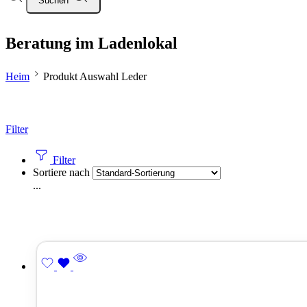
Suchen
Beratung im Ladenlokal
Heim
Produkt Auswahl Leder
Filter
Filter
Sortiere nach
...
Produkt Breite (cm)
Produkt Funktionen
Bettkasten
Bettkasten
elektrisch
elektrisch