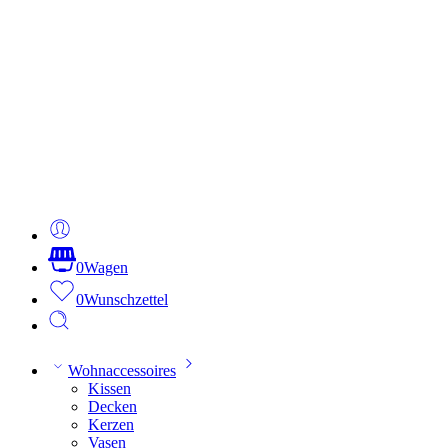
0
Wagen
0
Wunschzettel
Wohnaccessoires
Kissen
Decken
Kerzen
Vasen