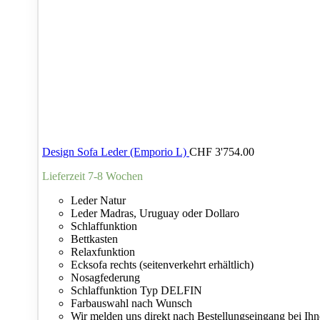
Relaxfunktion
Relaxfunktion
Schlaffunktion
Schlaffunktion
Sitztiefenverstellung
Sitztiefenverstellung
Design Sofa Leder (Emporio L)
CHF
3'754.00
Lieferzeit 7-8 Wochen
Leder Natur
Leder Madras, Uruguay oder Dollaro
Schlaffunktion
Bettkasten
Relaxfunktion
Ecksofa rechts (seitenverkehrt erhältlich)
Nosagfederung
Schlaffunktion Typ DELFIN
Farbauswahl nach Wunsch
Wir melden uns direkt nach Bestellungseingang bei Ih