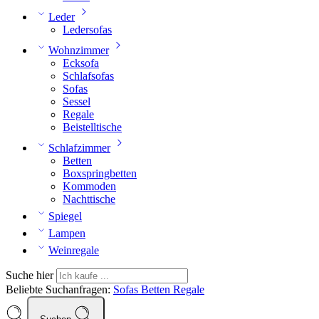
Leder
Ledersofas
Wohnzimmer
Ecksofa
Schlafsofas
Sofas
Sessel
Regale
Beistelltische
Schlafzimmer
Betten
Boxspringbetten
Kommoden
Nachttische
Spiegel
Lampen
Weinregale
Suche hier
Beliebte Suchanfragen:
Sofas
Betten
Regale